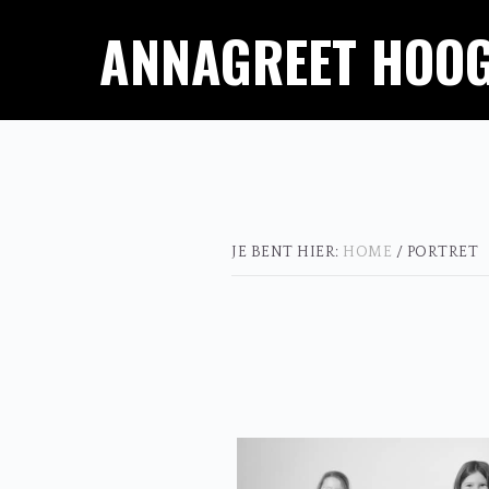
Spring
Door
ANNAGREET HOO
naar
naar
de
de
hoofdnavigatie
hoofd
inhoud
JE BENT HIER:
HOME
/
PORTRET