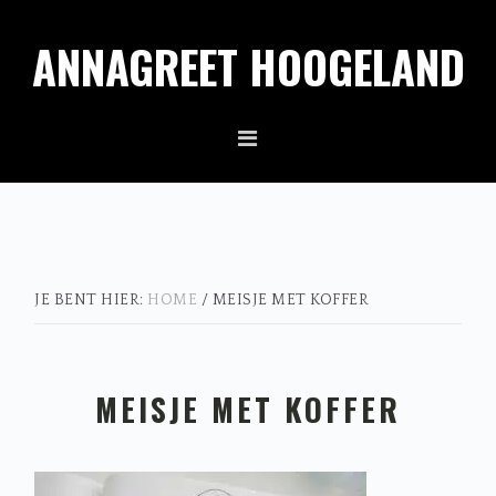
Spring
Door
ANNAGREET HOOGELAND
naar
naar
de
de
hoofdnavigatie
hoofd
inhoud
JE BENT HIER:
HOME
/
MEISJE MET KOFFER
MEISJE MET KOFFER