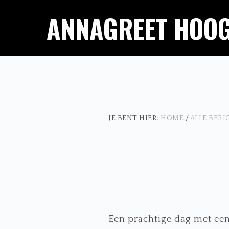
Spring
Door
ANNAGREET HOO
naar
naar
de
de
hoofdnavigatie
hoofd
inhoud
JE BENT HIER:
HOME
/
ALLE BER
Een prachtige dag met een 