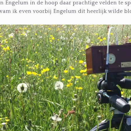
n Engelum in de hoop daar prachtige velden te sp
kwam ik even voorbij Engelum dit heerlijk wilde b